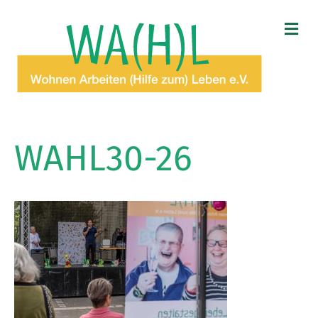
N
A
V
I
G
A
T
I
O
WAHL30-26
N