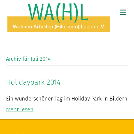
N
A
V
I
G
A
T
I
O
Archiv für Juli 2014
N
Holidaypark 2014
Ein wunderschöner Tag im Holiday Park in Bildern
mehr lesen