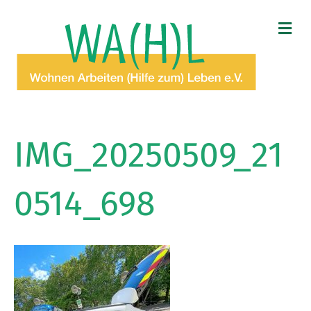
N
A
V
I
G
A
T
I
O
IMG_20250509_21
N
0514_698