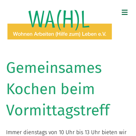
N
A
V
I
G
A
T
I
O
Gemeinsames
N
Kochen beim
Vormittagstreff
Immer dienstags von 10 Uhr bis 13 Uhr bieten wir