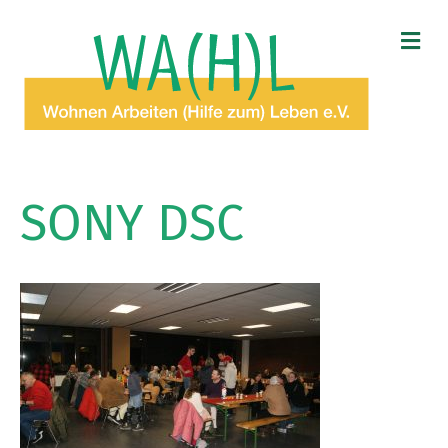
N
A
V
I
G
A
T
I
O
SONY DSC
N