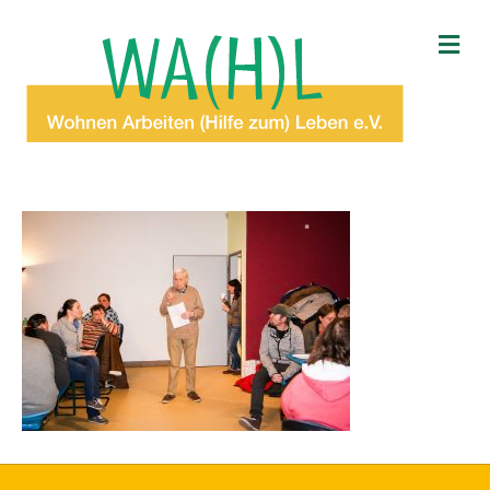
N
A
V
I
G
A
T
I
O
N