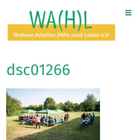
N
A
V
I
G
A
T
I
O
dsc01266
N