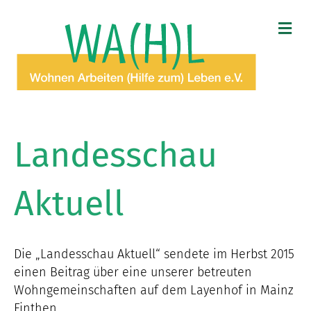
N
A
V
I
G
A
T
I
O
Landesschau
N
Aktuell
Die „Landesschau Aktuell“ sendete im Herbst 2015
einen Beitrag über eine unserer betreuten
Wohngemeinschaften auf dem Layenhof in Mainz
Finthen.