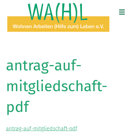
N
A
V
I
G
A
T
I
O
antrag-auf-
N
mitgliedschaft-
pdf
antrag-auf-mitgliedschaft-pdf