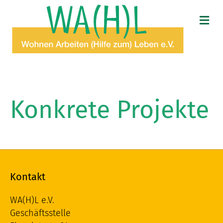
N
A
V
I
G
A
T
I
O
Konkrete Projekte
N
Kontakt
WA(H)L e.V.
Geschäftsstelle